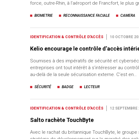
force, outre-Rhin, à l’aéroport de Francfort, le plus 
BIOMETRIE
RECONNAISSANCE FACIALE
CAMERA
IDENTIFICATION & CONTRÔLE D'ACCÈS
10 OCTOBRE 20
Kelio encourage le contrôle d’accès intéri
Soumises à des impératifs de sécurité et cybersécu
entreprises ont tout intérêt à s’intéresser au contr
au-delà de la seule sécurisation externe. C’est en…
SÉCURITÉ
BADGE
LECTEUR
IDENTIFICATION & CONTRÔLE D'ACCÈS
12 SEPTEMBRE 
Salto rachète TouchByte
Avec le rachat du britannique TouchByte, le groupe
stratégie de développement sur le marché des solu