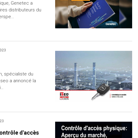
sique, Genetec a
ires distributeurs du
perspe…
023
n, spécialiste du
 Iseo a annoncé la
i…
23
ontrôle d'accès