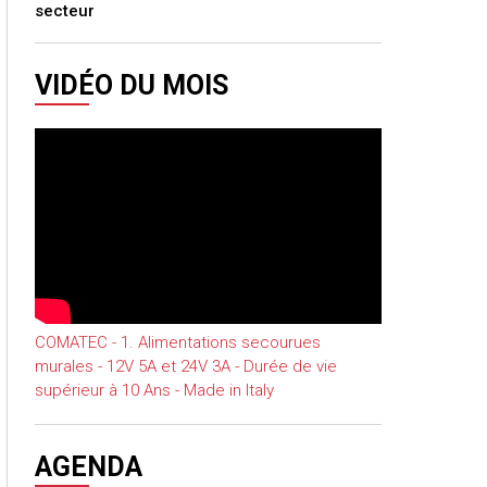
secteur
VIDÉO DU MOIS
COMATEC - 1. Alimentations secourues
murales - 12V 5A et 24V 3A - Durée de vie
supérieur à 10 Ans - Made in Italy
AGENDA