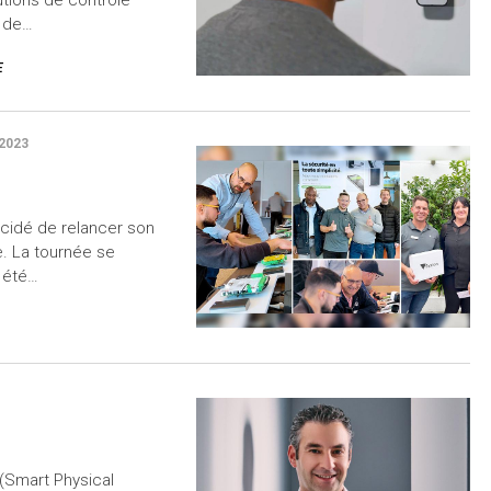
n de…
E
2023
écidé de relancer son
e. La tournée se
e été…
(Smart Physical