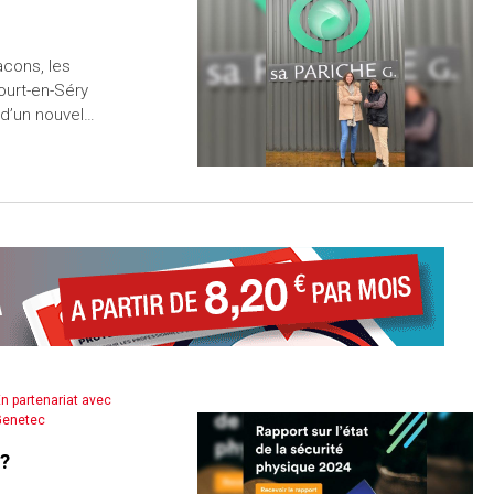
acons, les
ourt-en-Séry
 d’un nouvel…
n partenariat avec
Genetec
 ?