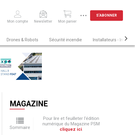
S'ABONNER
Mon compte
Newsletter
Mon panier
Drones & Robots
Sécurité incendie
Installateurs - Intégra
MAGAZINE
Pour lire et feuilleter l'édition
numérique du Magazine PSM
Sommaire
cliquez ici
.