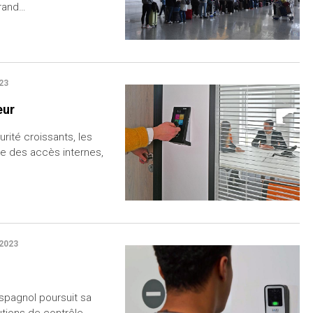
grand…
23
eur
rité croissants, les
ôle des accès internes,
2023
 spagnol poursuit sa
tions de contrôle