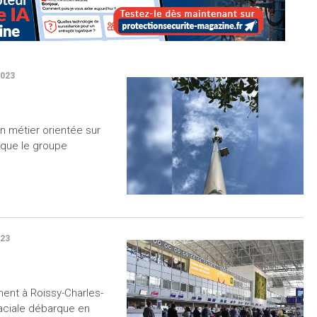
023
on métier orientée sur
s que le groupe
23
nt à Roissy-Charles-
faciale débarque en