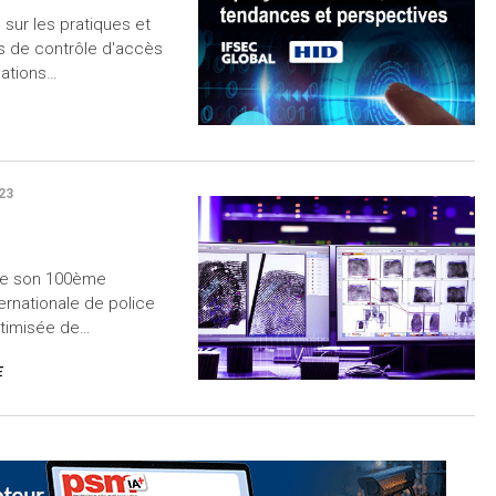
sur les pratiques et
s de contrôle d'accès
mations…
23
de son 100ème
ternationale de police
ptimisée de…
E