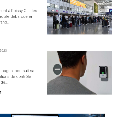
nt à Roissy-Charles-
faciale débarque en
grand…
2023
 spagnol poursuit sa
tions de contrôle
n de…
E