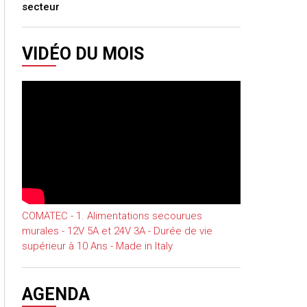
secteur
VIDÉO DU MOIS
COMATEC - 1. Alimentations secourues
murales - 12V 5A et 24V 3A - Durée de vie
supérieur à 10 Ans - Made in Italy
AGENDA