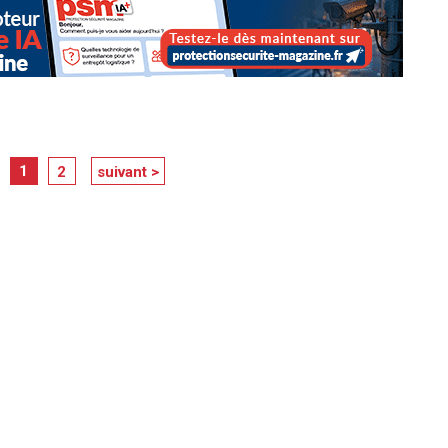
1
2
suivant >