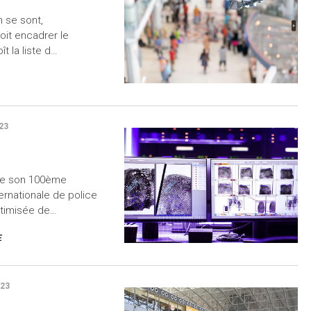
 se sont,
doit encadrer le
ît la liste d…
23
de son 100ème
ternationale de police
ptimisée de…
E
23