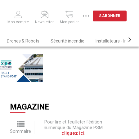
S'ABONNER
Mon compte
Newsletter
Mon panier
Drones & Robots
Sécurité incendie
Installateurs - Intégra
MAGAZINE
Pour lire et feuilleter l'édition
numérique du Magazine PSM
Sommaire
cliquez ici
.