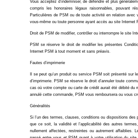
Vous acceptez d’indemniser, de défendre et plus générale
compris les honoraires légaux raisonnables, pouvant rés
Particulières de PSM ou de toute activité en relation avec
vous-même ou toute personne ayant accès au site Internet
Droit de PSM
de modifier, contrôler ou interrompre le site I
PSM se réserve le droit de modifier les présentes Condition
Internet PSM à tout moment et sans préavis.
Fautes d’imprimerie
Il se peut qu’un produit ou service PSM soit présenté sur l
d’imprimerie. PSM se réserve le droit d’annuler toute comman
cas où votre compte ou carte de crédit aurait été débité du
annulé cette commande, PSM vous remboursera ou vous crédi
Généralités
Si l’un des termes, clauses, conditions ou dispositions des pr
que ce soit, la validité et l’applicabilité des autres term
nullement affectées, restreintes ou autrement affaiblies. Le
passé entre vous et PSM quant à votre utilisation du site 