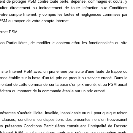
ment de protéger PSM contre toute perte, dépense, dommages et coûts, y
ulter directement ou indirectement de toute infraction aux Conditions
 votre compte Internet, y compris les fautes et négligences commises par
 PSM au moyen de votre compte Internet.
nternet PSM
s Particulières, de modifier le contenu et/ou les fonctionnalités du site
e site Internet PSM avec un prix erroné par suite d’une faute de frappe ou
de établie sur la base d’un tel prix de produit ou service erroné. Dans le
 montant de cette commande sur la base d’un prix erroné, et où PSM aurait
tera du montant de la commande établie sur un prix erroné.
ésentes s’avérait illicite, invalide, inapplicable ou nul pour quelque raison
es, clauses, conditions ou dispositions des présentes ne s’en trouveraient
s présentes Conditions Particulières constituent l’intégralité de l’accord
Internet PSM, sauf stipulations contraires prévues par convention écrite