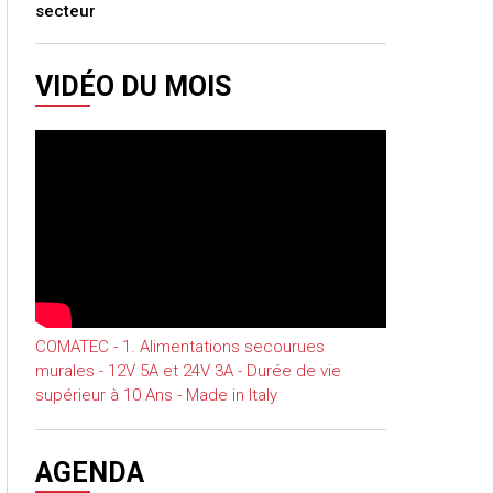
secteur
VIDÉO DU MOIS
COMATEC - 1. Alimentations secourues
murales - 12V 5A et 24V 3A - Durée de vie
supérieur à 10 Ans - Made in Italy
AGENDA