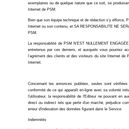
exemplaires ou de quelque nature que ce soit, se produisant en
Internet de PSM.
Bien que son équipe technique et de rédaction s’y effor
Internet ou son contenu, et SA RESPONSABILITE NE SERA
PSM.
La responsabilité de PSM N’EST NULLEMENT ENGAGÉE par l’
entretenus par ces derniers, et auxquels vous pourriez acc
l’agrément des clients et des visiteurs du site Internet de P
Internet.
Concernant les annonces publiées, seules sont vérifiées 
conformité de ce qui apparaît en-ligne avec sa volonté initi
l'utilisateur, la responsabilité de l'Editeur ne pouvant e
direct ou indirect tels que perte d'un marché, préjudice co
erreur d'indexation des données figurant dans le Service.
Indemnités