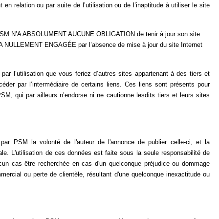
 relation ou par suite de l’utilisation ou de l’inaptitude à utiliser le site
ce, PSM N’A ABSOLUMENT AUCUNE OBLIGATION de tenir à jour son site
 NULLEMENT ENGAGÉE par l’absence de mise à jour du site Internet
utilisation que vous feriez d’autres sites appartenant à des tiers et
éder par l’intermédiaire de certains liens. Ces liens sont présents pour
SM, qui par ailleurs n’endorse ni ne cautionne lesdits tiers et leurs sites
par PSM la volonté de l'auteur de l'annonce de publier celle-ci, et la
ale. L'utilisation de ces données est faite sous la seule responsabilité de
n aucun cas être recherchée en cas d'un quelconque préjudice ou dommage
mmercial ou perte de clientèle, résultant d'une quelconque inexactitude ou