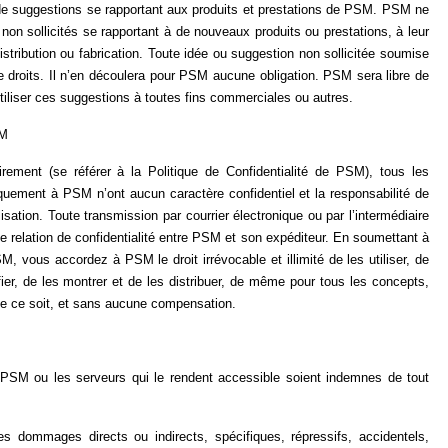
u de suggestions se rapportant aux produits et prestations de PSM. PSM ne
non sollicités se rapportant à de nouveaux produits ou prestations, à leur
istribution ou fabrication. Toute idée ou suggestion non sollicitée soumise
 droits. Il n’en découlera pour PSM aucune obligation. PSM sera libre de
’utiliser ces suggestions à toutes fins commerciales ou autres.
SM
ement (se référer à la Politique de Confidentialité de PSM), tous les
iquement à PSM n’ont aucun caractère confidentiel et la responsabilité de
isation. Toute transmission par courrier électronique ou par l’intermédiaire
e relation de confidentialité entre PSM et son expéditeur. En soumettant à
, vous accordez à PSM le droit irrévocable et illimité de les utiliser, de
fier, de les montrer et de les distribuer, de même pour tous les concepts,
que ce soit, et sans aucune compensation.
 ou les serveurs qui le rendent accessible soient indemnes de tout
mmages directs ou indirects, spécifiques, répressifs, accidentels,