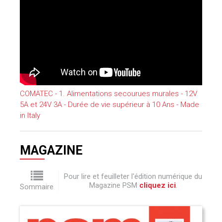
COMATEC - 1. Alimentations secourues murales - 12V
5A et 24V 3A - Durée de vie supérieur à 10 Ans - Made
in Italy
MAGAZINE
Pour lire et feuilleter l'édition numérique du
Magazine PSM
cliquez ici
.
Sommaire