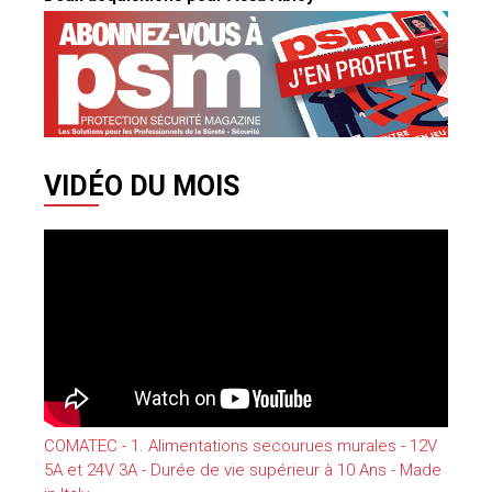
VIDÉO DU MOIS
COMATEC - 1. Alimentations secourues murales - 12V
5A et 24V 3A - Durée de vie supérieur à 10 Ans - Made