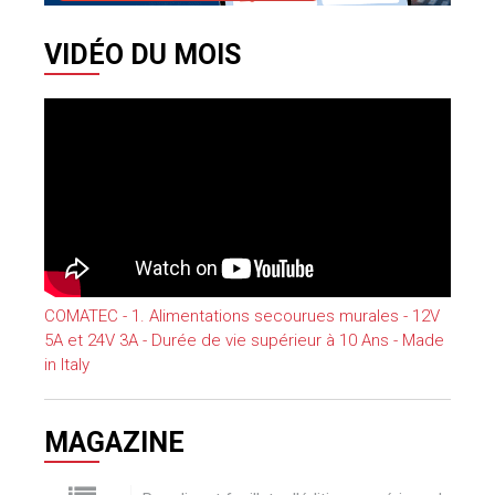
VIDÉO DU MOIS
COMATEC - 1. Alimentations secourues murales - 12V
5A et 24V 3A - Durée de vie supérieur à 10 Ans - Made
in Italy
MAGAZINE