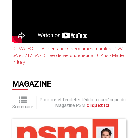
COMATEC - 1. Alimentations secourues murales - 12V
5A et 24V 3A - Durée de vie supérieur à 10 Ans - Made
in Italy
MAGAZINE
Pour lire et feuilleter l'édition numérique du
Magazine PSM
cliquez ici
.
Sommaire