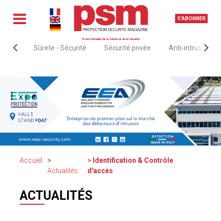
S'ABONNER
Toute l'actualité de la Sûreté et de la Sécurité
Sûrete - Sécurité
Sécurité privée
Anti-intrusion &
Accueil
Identification & Contrôle
Actualités
d'accès
ACTUALITÉS
IDENTIFICATION & CONTRÔLE
23 JANV. 2024
D'ACCÈS
14:52:41