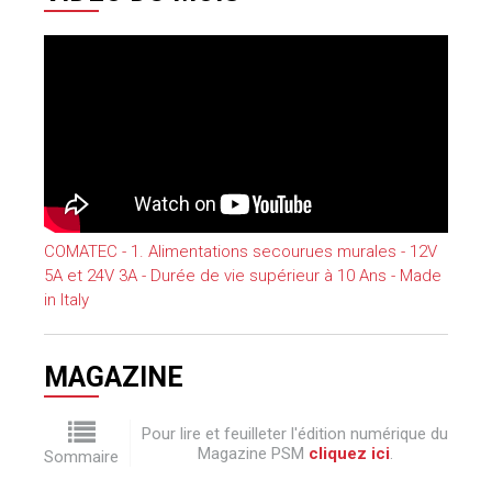
COMATEC - 1. Alimentations secourues murales - 12V
5A et 24V 3A - Durée de vie supérieur à 10 Ans - Made
in Italy
MAGAZINE
Pour lire et feuilleter l'édition numérique du
Magazine PSM
cliquez ici
.
Sommaire