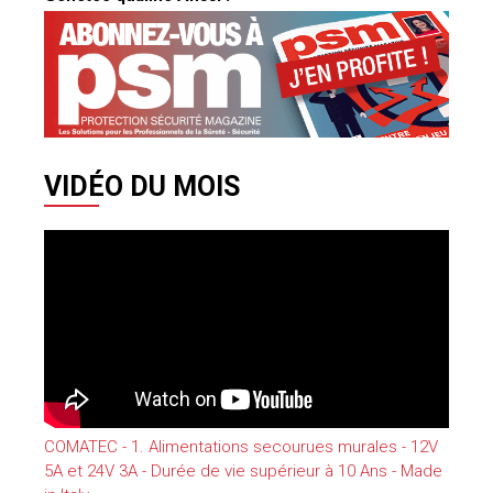
VIDÉO DU MOIS
COMATEC - 1. Alimentations secourues murales - 12V
5A et 24V 3A - Durée de vie supérieur à 10 Ans - Made