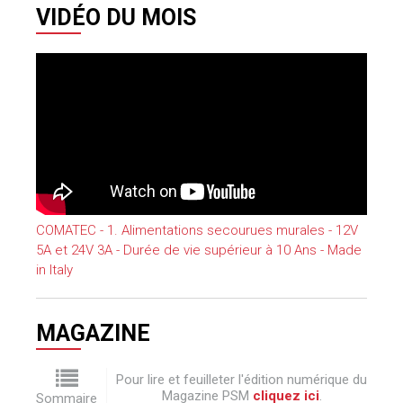
VIDÉO DU MOIS
COMATEC - 1. Alimentations secourues murales - 12V
5A et 24V 3A - Durée de vie supérieur à 10 Ans - Made
in Italy
MAGAZINE
Pour lire et feuilleter l'édition numérique du
Magazine PSM
cliquez ici
.
Sommaire