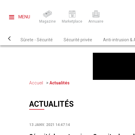
MENU
Magazine
Marketplace
Annuaire
Sûrete - Sécurité
Sécurité privée
Anti-intrusion &
Accueil
Actualités
ACTUALITÉS
13 JANV. 2021 14:47:14