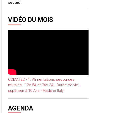
secteur
VIDÉO DU MOIS
COMATEC - 1. Alimentations secourues
murales - 12V 5A et 24V 3A - Durée de vie
supérieur à 10 Ans - Made in Italy
AGENDA