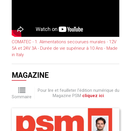
COMATEC - 1. Alimentations secourues murales - 12V
5A et 24V 3A - Durée de vie supérieur à 10 Ans - Made
in Italy
MAGAZINE
Pour lire et feuilleter l'édition numérique du
Magazine PSM
cliquez ici
.
Sommaire