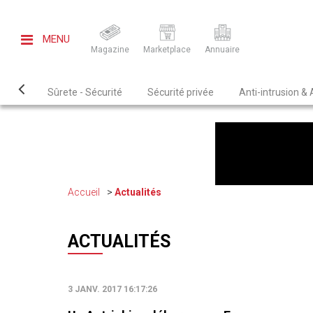
MENU
Magazine
Marketplace
Annuaire
Sûrete - Sécurité
Sécurité privée
Anti-intrusion &
Accueil
Actualités
ACTUALITÉS
3 JANV. 2017 16:17:26