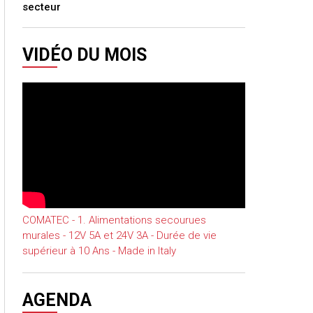
secteur
VIDÉO DU MOIS
COMATEC - 1. Alimentations secourues
murales - 12V 5A et 24V 3A - Durée de vie
supérieur à 10 Ans - Made in Italy
AGENDA