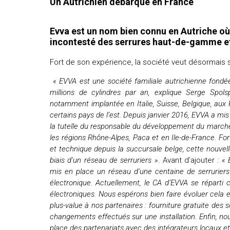
Un Autrichien débarque en France
Evva est un nom bien connu en Autriche o
incontesté des serrures haut-de-gamme et
Fort de son expérience, la société veut désormais 
« EVVA est une société familiale autrichienne fondée
millions de cylindres par an, explique Serge Spol
notamment implantée en Italie, Suisse, Belgique, aux
certains pays de l’est. Depuis janvier 2016, EVVA a mi
la tutelle du responsable du développement du marché
les régions Rhône-Alpes, Paca et en Ile-de-France. For
et technique depuis la succursale belge, cette nouvel
biais d’un réseau de serruriers »
. Avant d’ajouter :
« 
mis en place un réseau d’une centaine de serruriers
électronique. Actuellement, le CA d’EVVA se réparti
électroniques. Nous espérons bien faire évoluer cela
plus-value à nos partenaires : fourniture gratuite des 
changements effectués sur une installation. Enfin, nou
place des partenariats avec des intégrateurs locaux et