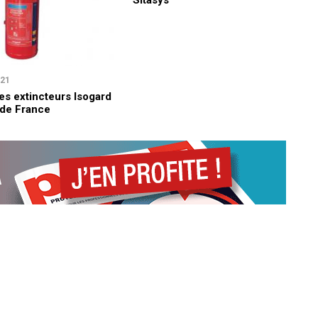
Sitasys
021
es extincteurs Isogard
 de France