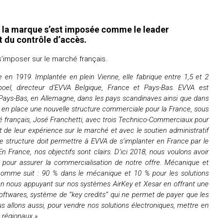
ù la marque s’est imposée comme le leader
 du contrôle d’accès.
s’imposer sur le marché français.
 en 1919. Implantée en plein Vienne, elle fabrique entre 1,5 et 2
spoel, directeur d’EVVA Belgique, France et Pays-Bas. EVVA est
 Pays-Bas, en Allemagne, dans les pays scandinaves ainsi que dans
s en place une nouvelle structure commerciale pour la France, sous
 français, José Franchetti, avec trois Technico-Commerciaux pour
t de leur expérience sur le marché et avec le soutien administratif
le structure doit permettre à EVVA de s’implanter en France par le
En France, nos objectifs sont clairs. D’ici 2018, nous voulons avoir
 pour assurer la commercialisation de notre offre. Mécanique et
 comme suit : 90 % dans le mécanique et 10 % pour les solutions
 en nous appuyant sur nos systèmes AirKey et Xesar en offrant une
softwares, système de ‘’key credits’’ qui ne permet de payer que les
s allons aussi, pour vendre nos solutions électroniques, mettre en
 régionaux »
.