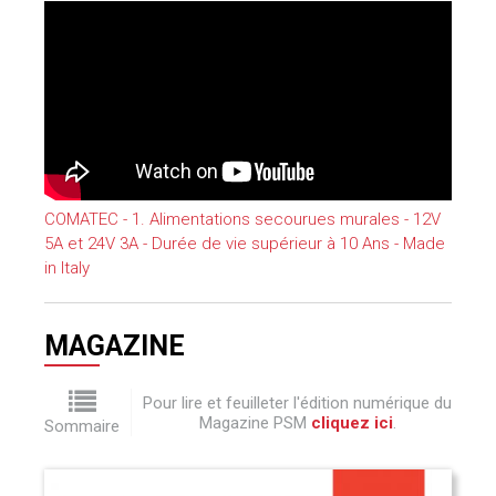
COMATEC - 1. Alimentations secourues murales - 12V
5A et 24V 3A - Durée de vie supérieur à 10 Ans - Made
in Italy
MAGAZINE
Pour lire et feuilleter l'édition numérique du
Magazine PSM
cliquez ici
.
Sommaire