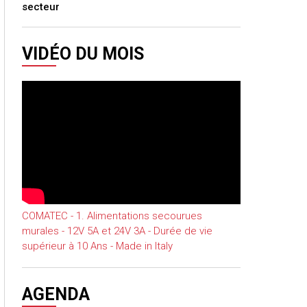
secteur
VIDÉO DU MOIS
COMATEC - 1. Alimentations secourues
murales - 12V 5A et 24V 3A - Durée de vie
supérieur à 10 Ans - Made in Italy
AGENDA