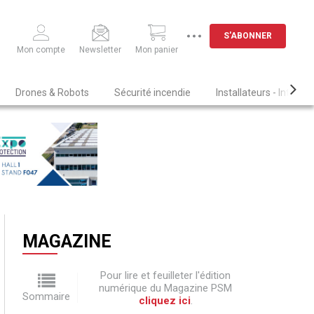
S'ABONNER
Mon compte
Newsletter
Mon panier
Drones & Robots
Sécurité incendie
Installateurs - Intégra
MAGAZINE
Pour lire et feuilleter l'édition
numérique du Magazine PSM
Sommaire
cliquez ici
.