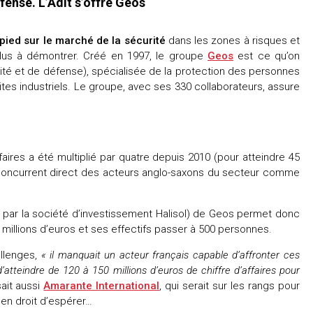
fense. L’Adit s’offre Geos
 pied sur le marché de la sécurité
dans les zones à risques et
 plus à démontrer. Créé en 1997, le groupe
Geos
est ce qu’on
ité et de défense), spécialisée de la protection des personnes
ites industriels. Le groupe, avec ses 330 collaborateurs, assure
affaires a été multiplié par quatre depuis 2010 (pour atteindre 45
n concurrent direct des acteurs anglo-saxons du secteur comme
u par la société d’investissement Halisol) de Geos permet donc
70 millions d’euros et ses effectifs passer à 500 personnes.
allenges,
« il manquait un acteur français capable d’affronter ces
t d’atteindre de 120 à 150 millions d’euros de chiffre d’affaires pour
ait aussi
Amarante International
, qui serait sur les rangs pour
s en droit d’espérer…