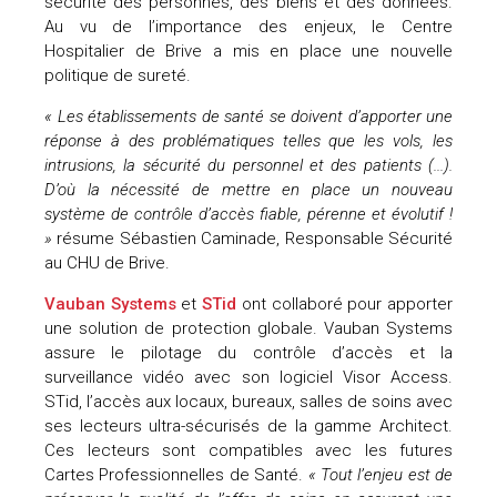
sécurité des personnes, des biens et des données.
Au vu de l’importance des enjeux, le Centre
uteurs
Hospitalier de Brive a mis en place une nouvelle
politique de sureté.
«
Les
é
tablissements de sant
é
se doivent d
’
apporter une
r
é
ponse
à
des probl
é
matiques telles que les vols, les
intrusions, la s
é
curit
é
du personnel et des patients (...).
D
’
o
ù
la n
é
cessit
é
de mettre en place un nouveau
syst
è
me de contr
ô
le d
’
acc
è
s fiable, p
é
renne et
é
volutif !
»
résume Sébastien Caminade, Responsable Sécurité
au CHU de Brive.
Vauban Systems
et
STid
ont collaboré pour apporter
une solution de protection globale. Vauban Systems
assure le pilotage du contrôle d’accès et la
surveillance vidéo avec son logiciel Visor Access.
STid, l’accès aux locaux, bureaux, salles de soins avec
ses lecteurs ultra-sécurisés de la gamme Architect.
Ces lecteurs sont compatibles avec les futures
Cartes Professionnelles de Santé.
«
Tout l
’
enjeu est de