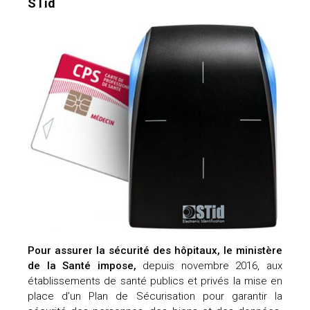
STid
Pour assurer la s
é
curit
é
des h
ô
pitaux, le minist
è
re
de la Sant
é
impose,
depuis novembre 2016, aux
établissements de santé publics et privés la mise en
place d’un Plan de Sécurisation pour garantir la