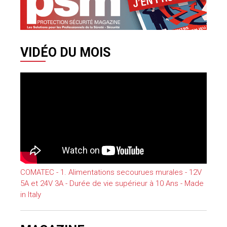
VIDÉO DU MOIS
COMATEC - 1. Alimentations secourues murales - 12V
5A et 24V 3A - Durée de vie supérieur à 10 Ans - Made
in Italy