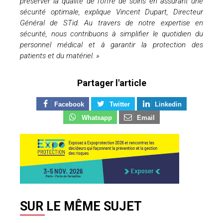
pr
é
server la qualit
é
de l
’
offre de soins en assurant une
s
é
curit
é
optimale, explique Vincent Dupart, Directeur
G
é
n
é
ral de STid. Au travers de notre expertise en
s
é
curit
é
, nous contribuons
à
simplifier le quotidien du
personnel m
é
dical et
à
garantir la protection des
patients et du mat
é
riel.
»
Partager l'article
Facebook
Twitter
Linkedin
Whatsapp
Email
SUR LE MÊME SUJET