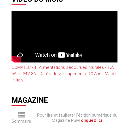
COMATEC - 1. Alimentations secourues murales - 12V
5A et 24V 3A - Durée de vie supérieur à 10 Ans - Made
in Italy
MAGAZINE
Pour lire et feuilleter l'édition numérique du
Magazine PSM
cliquez ici
.
Sommaire