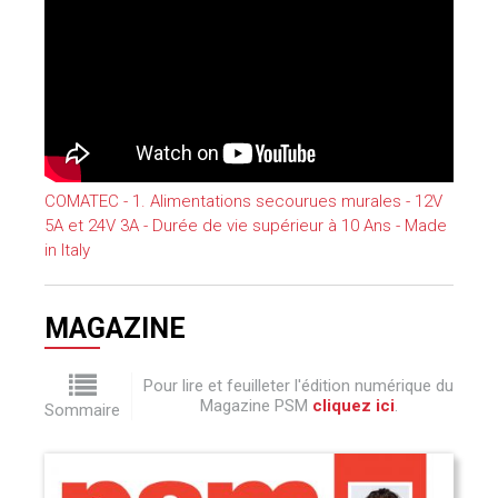
COMATEC - 1. Alimentations secourues murales - 12V
5A et 24V 3A - Durée de vie supérieur à 10 Ans - Made
in Italy
MAGAZINE
Pour lire et feuilleter l'édition numérique du
Magazine PSM
cliquez ici
.
Sommaire