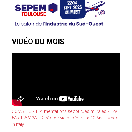
VIDÉO DU MOIS
COMATEC - 1. Alimentations secourues murales - 12V
5A et 24V 3A - Durée de vie supérieur à 10 Ans - Made
in Italy