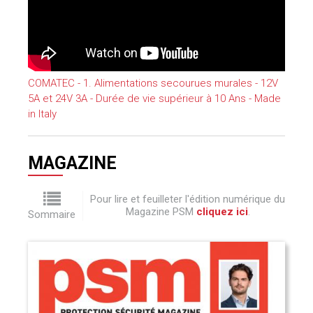
COMATEC - 1. Alimentations secourues murales - 12V
5A et 24V 3A - Durée de vie supérieur à 10 Ans - Made
in Italy
MAGAZINE
Pour lire et feuilleter l'édition numérique du
Magazine PSM
cliquez ici
.
Sommaire