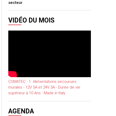
secteur
VIDÉO DU MOIS
COMATEC - 1. Alimentations secourues
murales - 12V 5A et 24V 3A - Durée de vie
supérieur à 10 Ans - Made in Italy
AGENDA