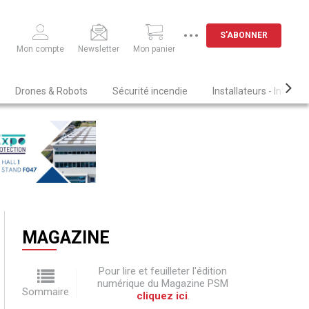
S'ABONNER
Mon compte
Newsletter
Mon panier
Drones & Robots
Sécurité incendie
Installateurs - Intégra
MAGAZINE
Pour lire et feuilleter l'édition
numérique du Magazine PSM
Sommaire
cliquez ici
.