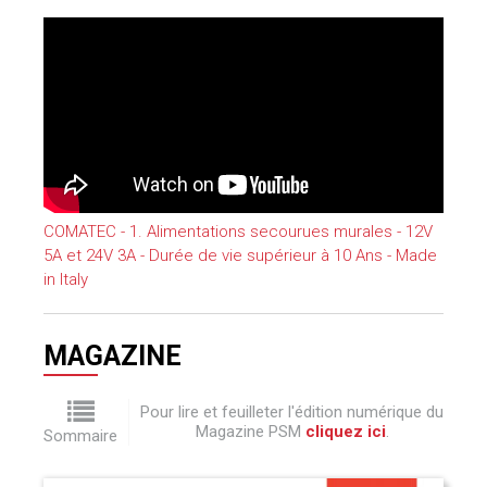
COMATEC - 1. Alimentations secourues murales - 12V
5A et 24V 3A - Durée de vie supérieur à 10 Ans - Made
in Italy
MAGAZINE
Pour lire et feuilleter l'édition numérique du
Magazine PSM
cliquez ici
.
Sommaire