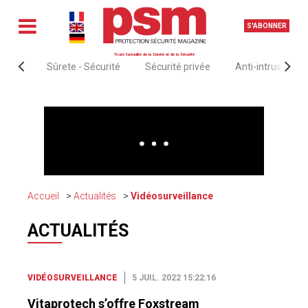
S'ABONNER
Toute l'actualité de la Sûreté et de la Sécurité
Sûrete - Sécurité
Sécurité privée
Anti-intrusion &
Accueil
Actualités
Vidéosurveillance
ACTUALITÉS
VIDÉOSURVEILLANCE
5 JUIL. 2022 15:22:16
Vitaprotech s’offre Foxstream