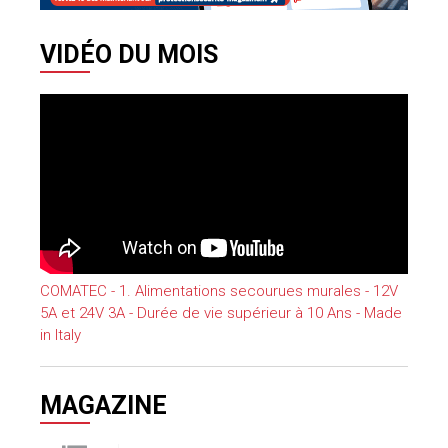
VIDÉO DU MOIS
COMATEC - 1. Alimentations secourues murales - 12V
5A et 24V 3A - Durée de vie supérieur à 10 Ans - Made
in Italy
MAGAZINE