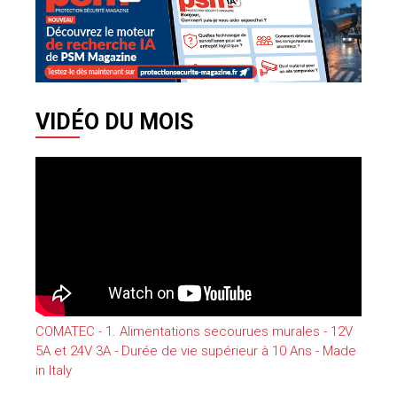
VIDÉO DU MOIS
COMATEC - 1. Alimentations secourues murales - 12V
5A et 24V 3A - Durée de vie supérieur à 10 Ans - Made
in Italy