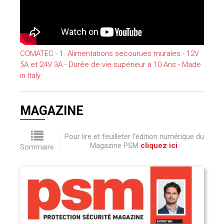
COMATEC - 1. Alimentations secourues murales - 12V
5A et 24V 3A - Durée de vie supérieur à 10 Ans - Made
in Italy
MAGAZINE
Pour lire et feuilleter l'édition numérique du
Magazine PSM
cliquez ici
.
Sommaire