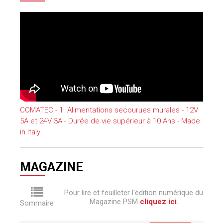
COMATEC - 1. Alimentations secourues murales - 12V
5A et 24V 3A - Durée de vie supérieur à 10 Ans - Made
in Italy
MAGAZINE
Pour lire et feuilleter l'édition numérique du
Magazine PSM
cliquez ici
.
Sommaire