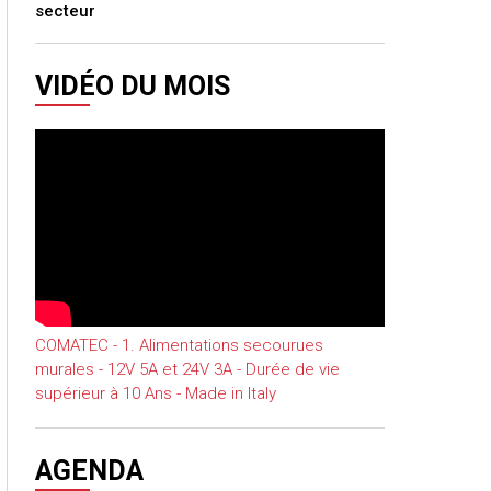
secteur
VIDÉO DU MOIS
COMATEC - 1. Alimentations secourues
murales - 12V 5A et 24V 3A - Durée de vie
supérieur à 10 Ans - Made in Italy
AGENDA