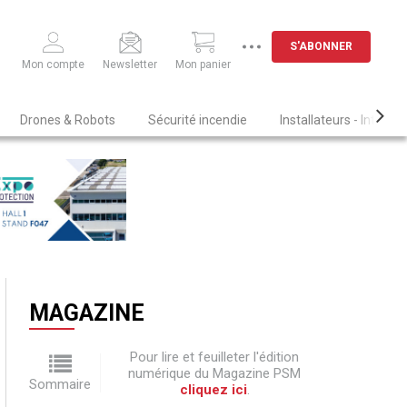
S'ABONNER
Mon compte
Newsletter
Mon panier
Drones & Robots
Sécurité incendie
Installateurs - Intégra
MAGAZINE
Pour lire et feuilleter l'édition
numérique du Magazine PSM
Sommaire
cliquez ici
.