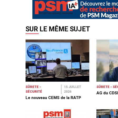
SUR LE MÊME SUJET
SÛRETE -
15 JUILLET
SÛRETE - SÉ
SÉCURITÉ
2026
AG du CDS
Le nouveau CEMS de la RATP