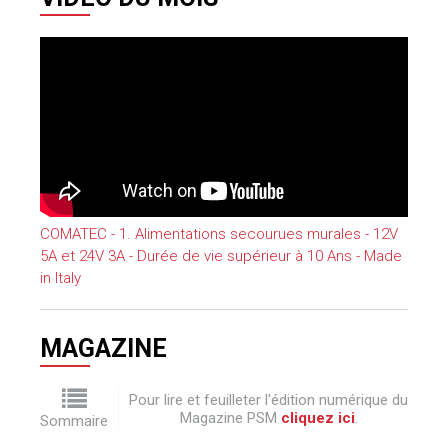
COMATEC - 1. Alimentations secourues murales - 12V
5A et 24V 3A - Durée de vie supérieur à 10 Ans - Made
in Italy
MAGAZINE
Pour lire et feuilleter l'édition numérique du
Magazine PSM
cliquez ici
.
Sommaire