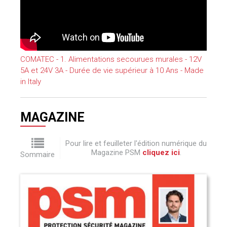
COMATEC - 1. Alimentations secourues murales - 12V
5A et 24V 3A - Durée de vie supérieur à 10 Ans - Made
in Italy
MAGAZINE
Pour lire et feuilleter l'édition numérique du
Magazine PSM
cliquez ici
.
Sommaire