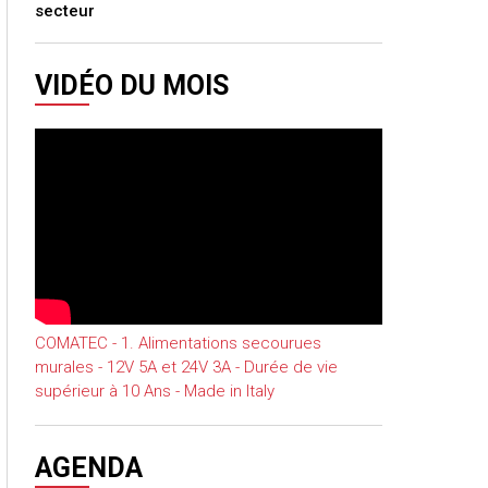
secteur
VIDÉO DU MOIS
COMATEC - 1. Alimentations secourues
murales - 12V 5A et 24V 3A - Durée de vie
supérieur à 10 Ans - Made in Italy
AGENDA