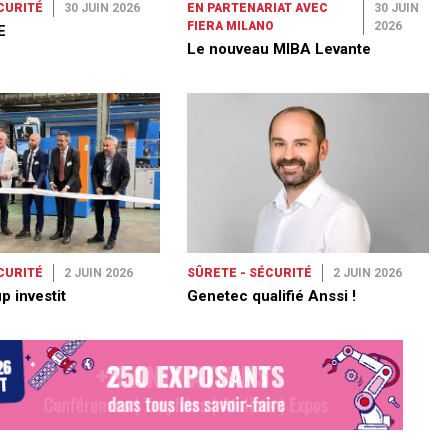
CURITÉ
30 JUIN 2026
EN PARTENARIAT AVEC
30 JUIN
FIERA MILANO
2026
E
Le nouveau MIBA Levante
CURITÉ
2 JUIN 2026
SÛRETE - SÉCURITÉ
2 JUIN 2026
p investit
Genetec qualifié Anssi !