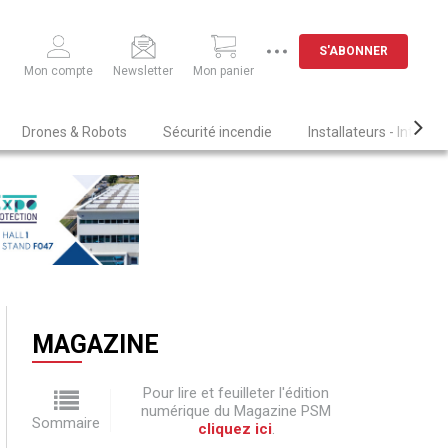
S'ABONNER
Mon compte
Newsletter
Mon panier
Drones & Robots
Sécurité incendie
Installateurs - Intégra
MAGAZINE
Pour lire et feuilleter l'édition
numérique du Magazine PSM
Sommaire
cliquez ici
.