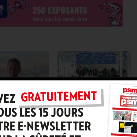
CURITÉ
30 JUIN 2026
EN PARTENARIAT AVEC
30 JUIN
FIERA MILANO
2026
E
Le nouveau MIBA Levante