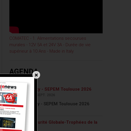
COMATEC - 1. Alimentations secourues
murales - 12V 5A et 24V 3A - Durée de vie
supérieur à 10 Ans - Made in Italy
AGENDA
AccesSecurity - SEPEM Toulouse 2026
22 SEPT. AU 24 SEPT. 2026
AccesSecurity - SEPEM Toulouse 2026
Nuit de la sécurité Globale-Trophées de la
sécurité