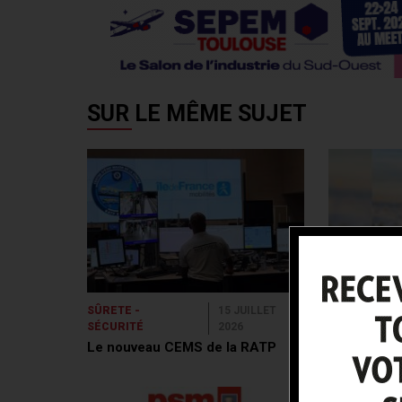
SUR LE MÊME SUJET
SÛRETE -
15 JUILLET
SÛRETE - SÉ
SÉCURITÉ
2026
AG du CDS
Le nouveau CEMS de la RATP