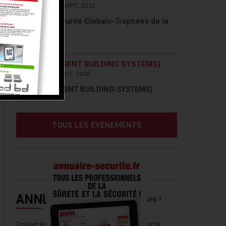
28 SEPT. AU 28 SEPT. 2026
Nuit de la sécurité Globale-Trophées de la
sécurité
IBS (INTELLIGENT BUILDING SYSTEMS)
14 OCT. AU 15 OCT. 2026
IBS (INTELLIGENT BUILDING SYSTEMS)
TOUS LES ÉVÈNEMENTS
ANNUAIRE
Trouvez les prestataires de Sûreté et de la Sécurité