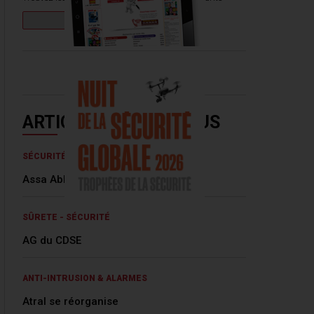
ARTICLES LES PLUS LUS
SÉCURITÉ PRIVÉE
Assa Abloy se renforce !
SÛRETE - SÉCURITÉ
AG du CDSE
ANTI-INTRUSION & ALARMES
Atral se réorganise