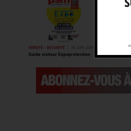
SÛRETE - SÉCURITÉ
30 JUIN 2026
SÛRETE - SÉ
Guide visiteur Expoprotection
Fichet Grou