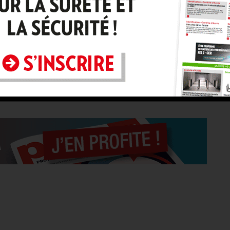
CURITÉ
2 JUIN 2026
SÛRETE - SÉCURITÉ
2 JUIN 2026
p investit
Genetec qualifié Anssi !