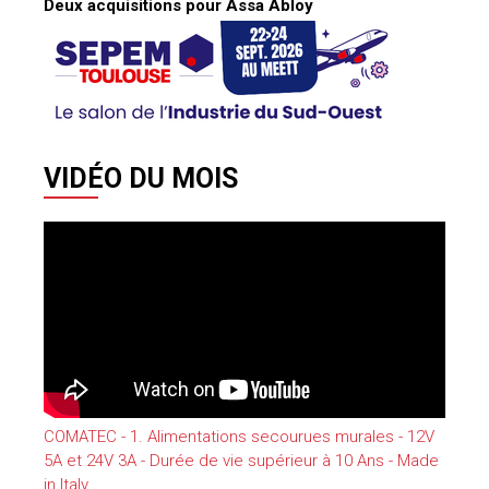
Deux acquisitions pour Assa Abloy
VIDÉO DU MOIS
COMATEC - 1. Alimentations secourues murales - 12V
5A et 24V 3A - Durée de vie supérieur à 10 Ans - Made
in Italy