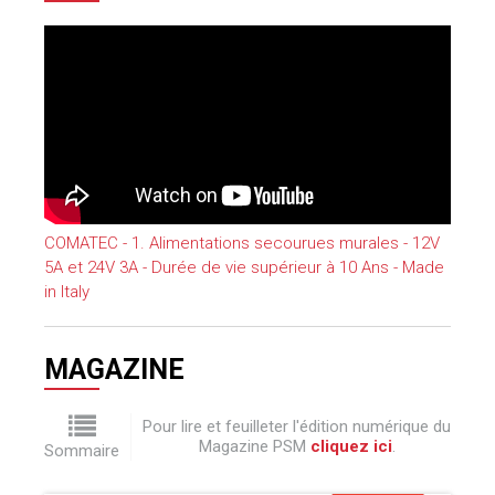
COMATEC - 1. Alimentations secourues murales - 12V
5A et 24V 3A - Durée de vie supérieur à 10 Ans - Made
in Italy
MAGAZINE
Pour lire et feuilleter l'édition numérique du
Magazine PSM
cliquez ici
.
Sommaire