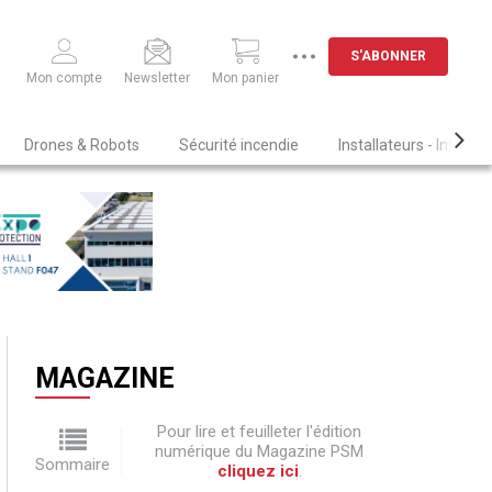
S'ABONNER
Mon compte
Newsletter
Mon panier
Drones & Robots
Sécurité incendie
Installateurs - Intégra
MAGAZINE
Pour lire et feuilleter l'édition
numérique du Magazine PSM
Sommaire
cliquez ici
.