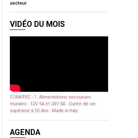
secteur
VIDÉO DU MOIS
COMATEC - 1. Alimentations secourues
murales - 12V 5A et 24V 3A - Durée de vie
supérieur à 10 Ans - Made in Italy
AGENDA