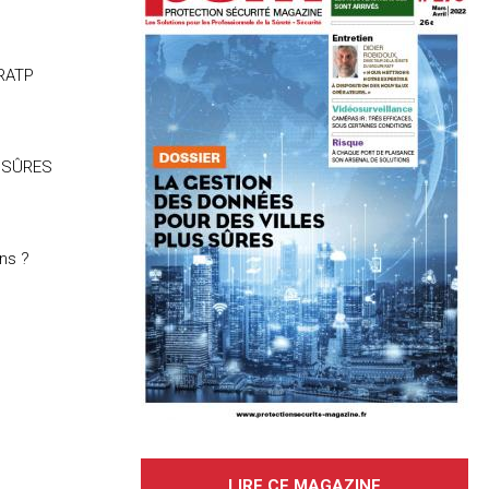
 RATP
 SÛRES
ns ?
LIRE CE MAGAZINE