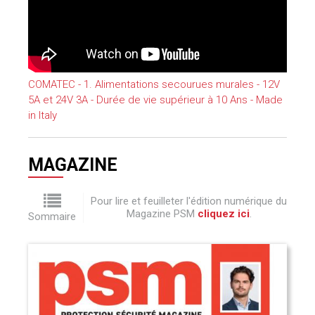
COMATEC - 1. Alimentations secourues murales - 12V
5A et 24V 3A - Durée de vie supérieur à 10 Ans - Made
in Italy
MAGAZINE
Pour lire et feuilleter l'édition numérique du
Magazine PSM
cliquez ici
.
Sommaire