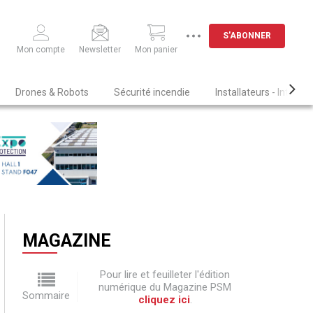
S'ABONNER
Mon compte
Newsletter
Mon panier
Drones & Robots
Sécurité incendie
Installateurs - Intégra
MAGAZINE
Pour lire et feuilleter l'édition
numérique du Magazine PSM
Sommaire
cliquez ici
.