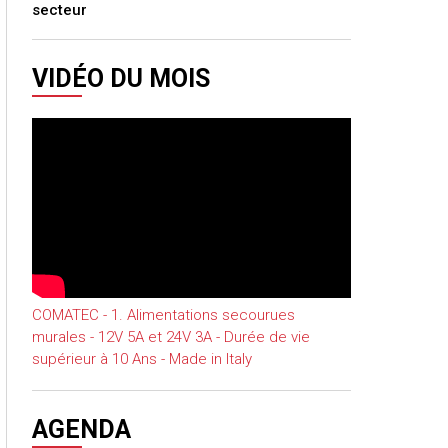
secteur
VIDÉO DU MOIS
COMATEC - 1. Alimentations secourues
murales - 12V 5A et 24V 3A - Durée de vie
supérieur à 10 Ans - Made in Italy
AGENDA