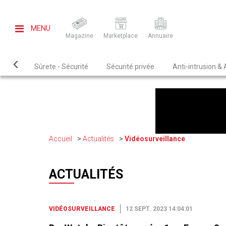
MENU
Magazine
Marketplace
Annuaire
Sûrete - Sécurité
Sécurité privée
Anti-intrusion &
Accueil
Actualités
Vidéosurveillance
ACTUALITÉS
VIDÉOSURVEILLANCE
12 SEPT. 2023 14:04:01