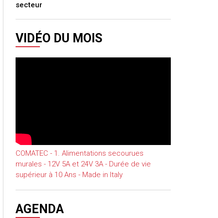
secteur
VIDÉO DU MOIS
COMATEC - 1. Alimentations secourues
murales - 12V 5A et 24V 3A - Durée de vie
supérieur à 10 Ans - Made in Italy
AGENDA