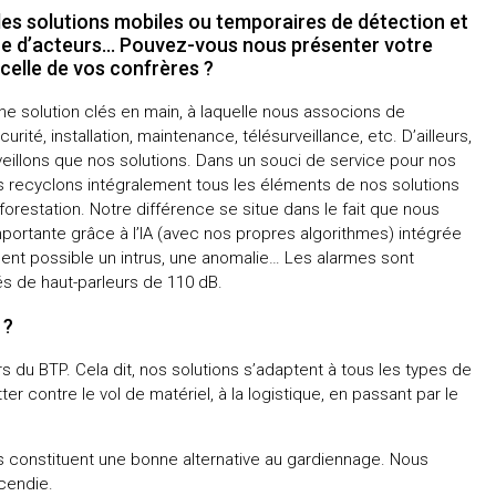
des solutions mobiles ou temporaires de détection et
bre d’acteurs… Pouvez-vous nous présenter votre
 celle de vos confrères ?
une solution clés en main, à laquelle nous associons de
té, installation, maintenance, télésurveillance, etc. D’ailleurs,
illons que nos solutions. Dans un souci de service pour nos
nous recyclons intégralement tous les éléments de nos solutions
restation. Notre différence se situe dans le fait que nous
portante grâce à l’IA (avec nos propres algorithmes) intégrée
ment possible un intrus, une anomalie… Les alarmes sont
és de haut-parleurs de 110 dB.
 ?
s du BTP. Cela dit, nos solutions s’adaptent à tous les types de
r contre le vol de matériel, à la logistique, en passant par le
ons constituent une bonne alternative au gardiennage. Nous
ncendie.