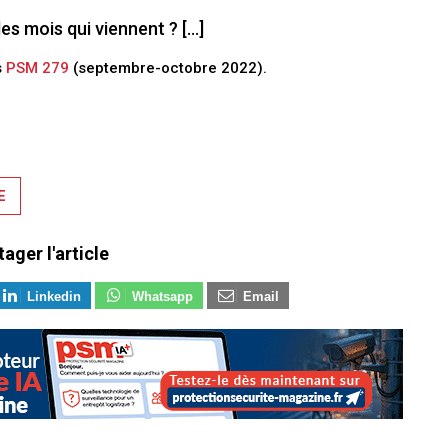
es mois qui viennent ? […]
s
PSM 279
(septembre-octobre 2022).
E
tager l'article
Linkedin
Whatsapp
Email