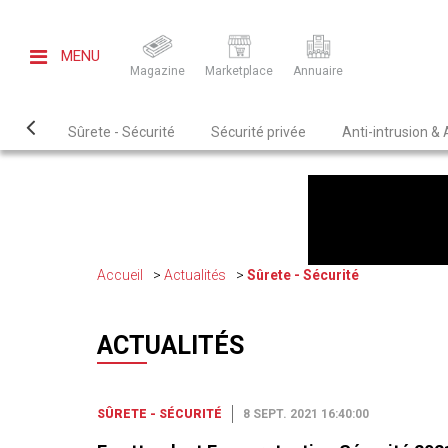
MENU
Magazine
Marketplace
Annuaire
Sûrete - Sécurité
Sécurité privée
Anti-intrusion &
Accueil
Actualités
Sûrete - Sécurité
ACTUALITÉS
SÛRETE - SÉCURITÉ
8 SEPT. 2021 16:40:00