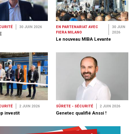
CURITÉ
30 JUIN 2026
EN PARTENARIAT AVEC
30 JUIN
FIERA MILANO
2026
E
Le nouveau MIBA Levante
CURITÉ
2 JUIN 2026
SÛRETE - SÉCURITÉ
2 JUIN 2026
p investit
Genetec qualifié Anssi !