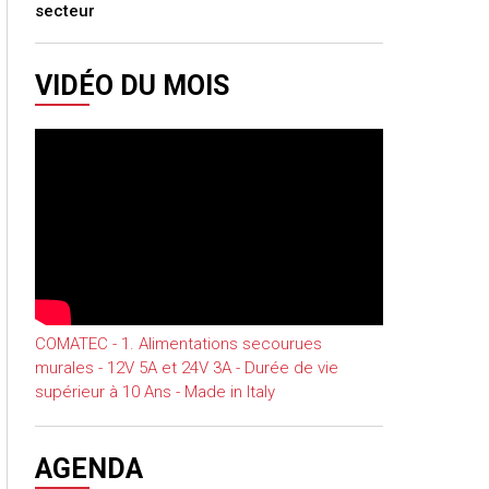
secteur
VIDÉO DU MOIS
COMATEC - 1. Alimentations secourues
murales - 12V 5A et 24V 3A - Durée de vie
supérieur à 10 Ans - Made in Italy
AGENDA