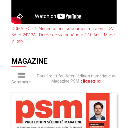
COMATEC - 1. Alimentations secourues murales - 12V
5A et 24V 3A - Durée de vie supérieur à 10 Ans - Made
in Italy
MAGAZINE
Pour lire et feuilleter l'édition numérique du
Magazine PSM
cliquez ici
.
Sommaire