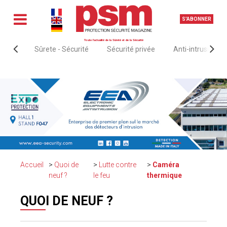
S'ABONNER
Toute l'actualité de la Sûreté et de la Sécurité
Sûrete - Sécurité
Sécurité privée
Anti-intrusion &
Accueil
Quoi de
Lutte contre
Caméra
neuf ?
le feu
thermique
QUOI DE NEUF ?