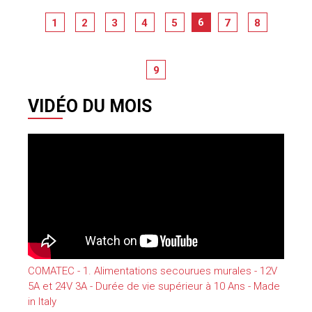
6
1
2
3
4
5
7
8
9
VIDÉO DU MOIS
COMATEC - 1. Alimentations secourues murales - 12V
5A et 24V 3A - Durée de vie supérieur à 10 Ans - Made
in Italy